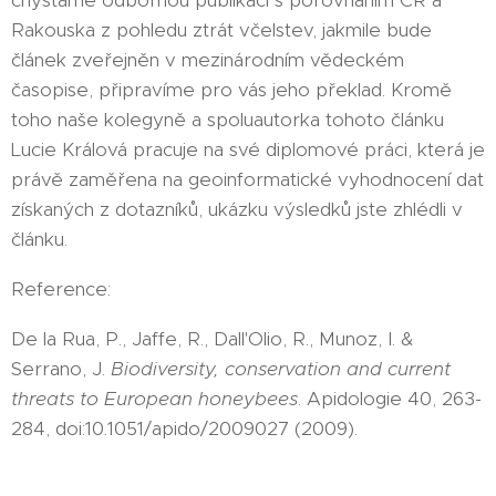
chystáme odbornou publikaci s porovnáním ČR a
Rakouska z pohledu ztrát včelstev, jakmile bude
článek zveřejněn v mezinárodním vědeckém
časopise, připravíme pro vás jeho překlad. Kromě
toho naše kolegyně a spoluautorka tohoto článku
Lucie Králová pracuje na své diplomové práci, která je
právě zaměřena na geoinformatické vyhodnocení dat
získaných z dotazníků, ukázku výsledků jste zhlédli v
článku.
Reference:
De la Rua, P., Jaffe, R., Dall'Olio, R., Munoz, I. &
Serrano, J.
Biodiversity, conservation and current
threats to European honeybees
. Apidologie 40, 263-
284, doi:10.1051/apido/2009027 (2009).