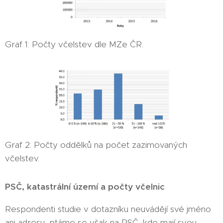
Graf 1: Počty včelstev dle MZe ČR.
Graf 2: Počty oddělků na počet zazimovaných
včelstev.
PSČ, katastrální území a počty včelnic
Respondenti studie v dotazníku neuvádějí své jméno
ani adresu, ptáme se však na PSČ, kde mají svou