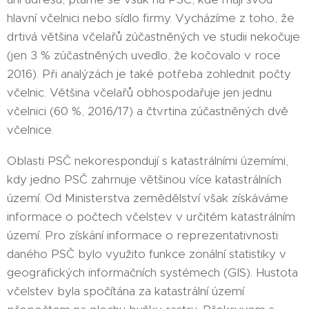
hlavní včelnici nebo sídlo firmy. Vycházíme z toho, že
drtivá většina včelařů zúčastněných ve studii nekočuje
(jen 3 % zúčastněných uvedlo, že kočovalo v roce
2016). Při analýzách je také potřeba zohlednit počty
včelnic. Většina včelařů obhospodařuje jen jednu
včelnici (60 %, 2016/17) a čtvrtina zúčastněných dvě
včelnice.
Oblasti PSČ nekorespondují s katastrálními územími,
kdy jedno PSČ zahrnuje většinou více katastrálních
území. Od Ministerstva zemědělství však získáváme
informace o počtech včelstev v určitém katastrálním
území. Pro získání informace o reprezentativnosti
daného PSČ bylo využito funkce zonální statistiky v
geografických informačních systémech (GIS). Hustota
včelstev byla spočítána za katastrální území