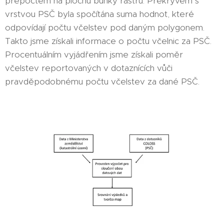
přepočtem na plochu buňky rastru. Překryvem s
vrstvou PSČ byla spočítána suma hodnot, které
odpovídají počtu včelstev pod daným polygonem.
Takto jsme získali informace o počtu včelnic za PSČ.
Procentuálním vyjádřením jsme získali poměr
včelstev reportovaných v dotaznících vůči
pravděpodobnému počtu včelstev za dané PSČ.