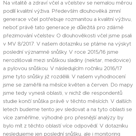
Na vitalitě a zdraví včel a včelstev se nemalou měrou
podílí kvalitní výživa. Především dlouhověká zimní
generace včel potřebuje rozmanitou a kvalitní výživu,
neboť právě tato generace je důležitá pro zdárné
přezimování včelstev. O dlouhověkosti včel jsme psali
v MV 8/2017. V našem dotazníku se ptáme na výskyt
poslední významné snůšky. V roce 2015/16 jsme
nerozlišovali mezi snůškou sladiny (nektar, medovice)
a pylovou snůškou. V následujícím ročníku 2016/17
jsme tyto snůšky již rozdělili. V našem vyhodnocení
jsme se zaměřili na měsíce květen a červen. Do mapy
jsme tedy vynesli oblasti, v nichž dle respondentů
studie končí snůška právě v těchto měsících. V dalších
letech budeme tento jev sledovat a na tyto oblasti se
více zaměříme, výhodné pro přesnější analýzy by
bylo mít z těchto oblastí více odpovědí. V dotazníku
nesledujeme jen poslední snůšku, ale i monitoring