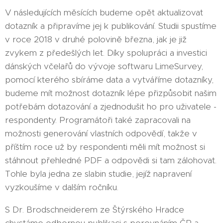
V následujících měsících budeme opět aktualizovat
dotazník a připravíme jej k publikování. Studii spustíme
v roce 2018 v druhé polovině března, jak je již
zvykem z předešlých let. Díky spolupráci a investici
dánských včelařů do vývoje softwaru LimeSurvey,
pomocí kterého sbíráme data a vytváříme dotazníky,
budeme mít možnost dotazník lépe přizpůsobit našim
potřebám dotazování a zjednodušit ho pro uživatele -
respondenty. Programátoři také zapracovali na
možnosti generování vlastních odpovědí, takže v
příštím roce už by respondenti měli mít možnost si
stáhnout přehledné PDF a odpovědi si tam zálohovat.
Tohle byla jedna ze slabin studie, jejíž napravení
vyzkoušíme v dalším ročníku.
S Dr. Brodschneiderem ze Štýrského Hradce