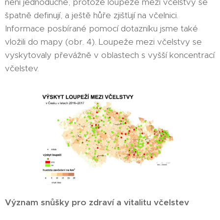
není jednoduché, protože loupeže mezi včelstvy se
špatně definují, a ještě hůře zjišťují na včelnici.
Informace posbírané pomocí dotazníku jsme také
vložili do mapy (obr. 4). Loupeže mezi včelstvy se
vyskytovaly převážně v oblastech s vyšší koncentrací
včelstev.
Význam snůšky pro zdraví a vitalitu včelstev