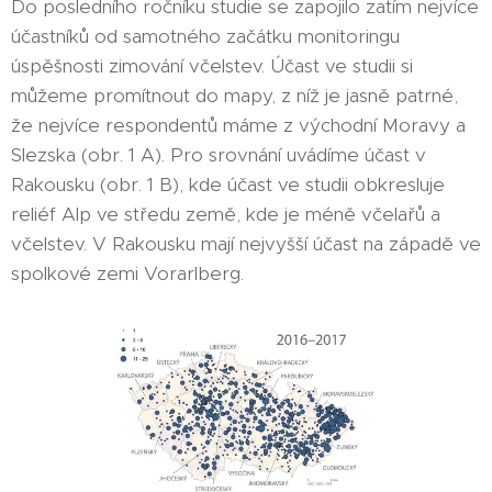
Do posledního ročníku studie se zapojilo zatím nejvíce
účastníků od samotného začátku monitoringu
úspěšnosti zimování včelstev. Účast ve studii si
můžeme promítnout do mapy, z níž je jasně patrné,
že nejvíce respondentů máme z východní Moravy a
Slezska (obr. 1 A). Pro srovnání uvádíme účast v
Rakousku (obr. 1 B), kde účast ve studii obkresluje
reliéf Alp ve středu země, kde je méně včelařů a
včelstev. V Rakousku mají nejvyšší účast na západě ve
spolkové zemi Vorarlberg.