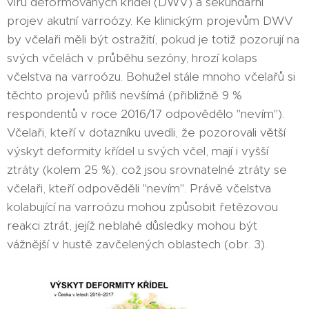
viru deformovaných křídel (DWV) a sekundární
projev akutní varroózy. Ke klinickým projevům DWV
by včelaři měli být ostražití, pokud je totiž pozorují na
svých včelách v průběhu sezóny, hrozí kolaps
včelstva na varroózu. Bohužel stále mnoho včelařů si
těchto projevů příliš nevšímá (přibližně 9 %
respondentů v roce 2016/17 odpovědělo "nevím").
Včelaři, kteří v dotazníku uvedli, že pozorovali větší
výskyt deformity křídel u svých včel, mají i vyšší
ztráty (kolem 25 %), což jsou srovnatelné ztráty se
včelaři, kteří odpověděli "nevím". Právě včelstva
kolabující na varroózu mohou způsobit řetězovou
reakci ztrát, jejíž neblahé důsledky mohou být
vážnější v hustě zavčelených oblastech (obr. 3).