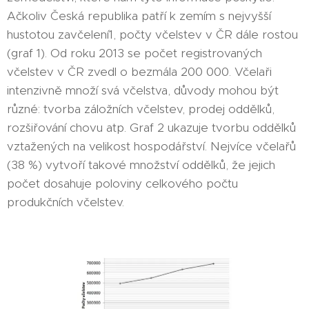
Ačkoliv Česká republika patří k zemím s nejvyšší
hustotou zavčelení1, počty včelstev v ČR dále rostou
(graf 1). Od roku 2013 se počet registrovaných
včelstev v ČR zvedl o bezmála 200 000. Včelaři
intenzivně množí svá včelstva, důvody mohou být
různé: tvorba záložních včelstev, prodej oddělků,
rozšiřování chovu atp. Graf 2 ukazuje tvorbu oddělků
vztažených na velikost hospodářství. Nejvíce včelařů
(38 %) vytvoří takové množství oddělků, že jejich
počet dosahuje poloviny celkového počtu
produkčních včelstev.