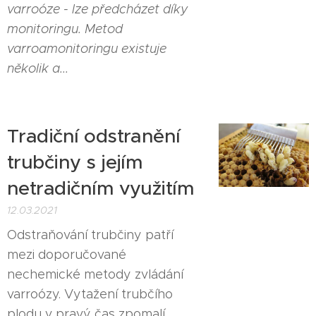
varroóze - lze předcházet díky
monitoringu. Metod
varroamonitoringu existuje
několik a...
Tradiční odstranění
trubčiny s jejím
netradičním využitím
12.03.2021
Odstraňování trubčiny patří
mezi doporučované
nechemické metody zvládání
varroózy. Vytažení trubčího
plodu v pravý čas zpomalí