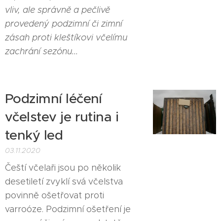
vliv, ale správně a pečlivě
provedený podzimní či zimní
zásah proti kleštíkovi včelímu
zachrání sezónu...
Podzimní léčení
včelstev je rutina i
tenký led
03.11.2020
Čeští včelaři jsou po několik
desetiletí zvyklí svá včelstva
povinně ošetřovat proti
varroóze. Podzimní ošetření je