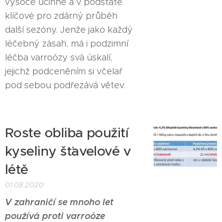
vysoce účinné a v podstatě
klíčové pro zdárný průběh
další sezóny. Jenže jako každý
léčebný zásah, má i podzimní
léčba varroózy svá úskalí,
jejichž podceněním si včelař
pod sebou podřezává větev.
Roste obliba použití
kyseliny šťavelové v
létě
01.08.2020
V zahraničí se mnoho let
používá proti varroóze