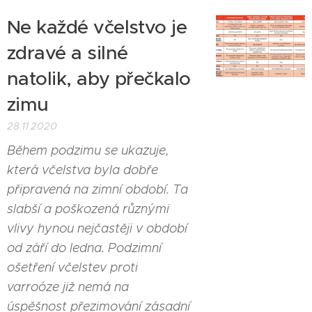
Ne každé včelstvo je
zdravé a silné
natolik, aby přečkalo
zimu
28.11.2020
Během podzimu se ukazuje,
která včelstva byla dobře
připravená na zimní období. Ta
slabší a poškozená různými
vlivy hynou nejčastěji v období
od září do ledna. Podzimní
ošetření včelstev proti
varroóze již nemá na
úspěšnost přezimování zásadní