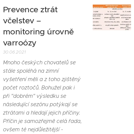
Prevence ztrát
včelstev –
monitoring úrovně
varroózy
30.06.2021
Mnoho českých chovatelů se
stále spoléhá na zimní
vyšetření měli a z toho zjištěný
počet roztočů. Bohužel pak i
při "dobrém" výsledku se
následující sezónu potýkají se
ztrátami a hledají jejich příčiny.
Příčin je samozřejmě celá řada,
ovšem té nejdůležitější -