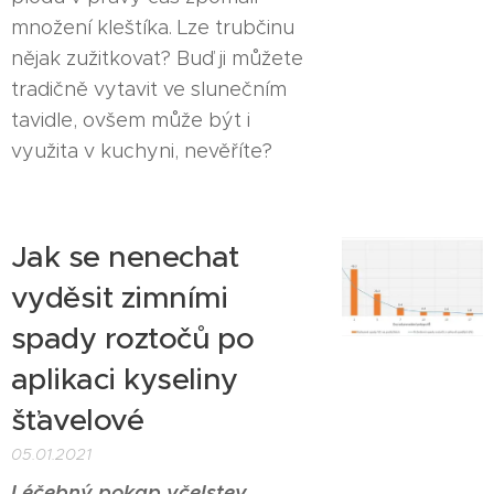
množení kleštíka. Lze trubčinu
nějak zužitkovat? Buď ji můžete
tradičně vytavit ve slunečním
tavidle, ovšem může být i
využita v kuchyni, nevěříte?
Jak se nenechat
vyděsit zimními
spady roztočů po
aplikaci kyseliny
šťavelové
05.01.2021
Léčebný pokap včelstev